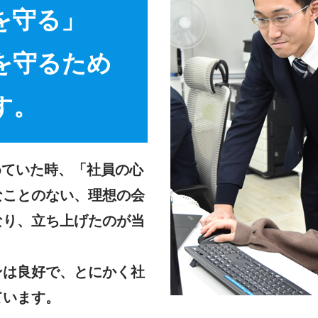
を守る」
を守るため
す。
めていた時、「社員の心
なことのない、理想の会
なり、立ち上げたのが当
ンは良好で、とにかく社
ています。